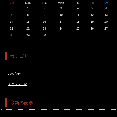
Sun
Mon
Tue
Wen
Thu
Fri
Sat
1
2
3
4
5
6
7
8
9
10
11
12
13
14
15
16
17
18
19
20
21
22
23
24
25
26
27
28
29
30
<<5月
7月>>
カテゴリ
お知らせ
スタッフ日記
最新の記事