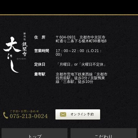
住 所
〒604-0931 京都市中京区寺
町通り二条下る榎木町98番地8
営業時間
17：00～22：00（L.O 21：
00）
定休日
「月曜日」or「火曜日不定休」
最寄駅
京都市営地下鉄東西線「京都市
役所前駅」徒歩3分 / 京阪鴨東
線「三条駅」徒歩10分
トップ
こだわり